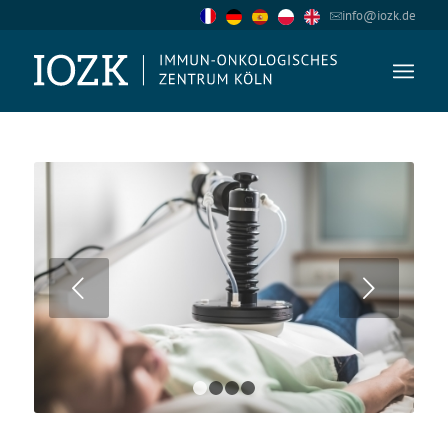
info@iozk.de
Suivant
1
2
3
4