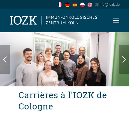
info@iozk.de
Suivant
1
2
3
4
5
Carrières à l'IOZK de
Cologne