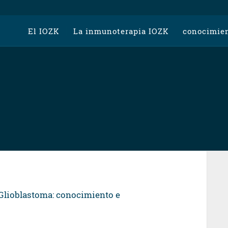
El IOZK
La inmunoterapia IOZK
conocimien
 Glioblastoma: conocimiento e