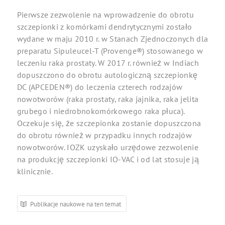
Pierwsze zezwolenie na wprowadzenie do obrotu
szczepionki z komórkami dendrytycznymi zostało
wydane w maju 2010 r. w Stanach Zjednoczonych dla
preparatu Sipuleucel-T (Provenge®) stosowanego w
leczeniu raka prostaty. W 2017 r. również w Indiach
dopuszczono do obrotu autologiczną szczepionkę
DC (APCEDEN®) do leczenia czterech rodzajów
nowotworów (raka prostaty, raka jajnika, raka jelita
grubego i niedrobnokomórkowego raka płuca).
Oczekuje się, że szczepionka zostanie dopuszczona
do obrotu również w przypadku innych rodzajów
nowotworów. IOZK uzyskało urzędowe zezwolenie
na produkcję szczepionki IO-VAC i od lat stosuje ją
klinicznie.
Publikacje naukowe na ten temat