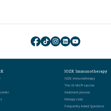
ZK
IOZK Immunotherapy
y
IOZK immunotherapy
The IO-VAC® vaccine
center
treatment process
es
therapy costs
Frequently Asked Questions