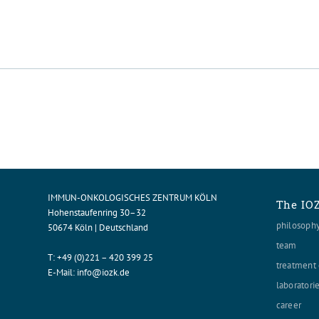
IMMUN-ONKOLOGISCHES ZENTRUM KÖLN
The IO
Hohenstaufenring 30–32
philosoph
50674 Köln | Deutschland
team
T:
+49 (0)221 – 420 399 25
treatment 
E-Mail:
info@iozk.de
laboratori
career