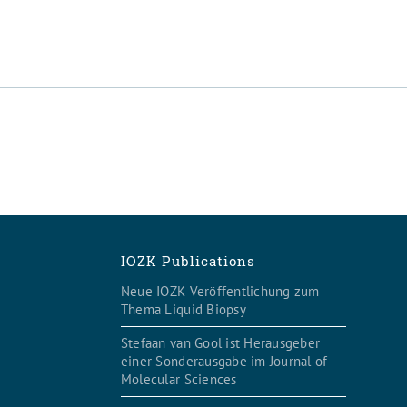
IOZK Publications
Neue IOZK Veröffentlichung zum
Thema Liquid Biopsy
Stefaan van Gool ist Herausgeber
einer Sonderausgabe im Journal of
Molecular Sciences