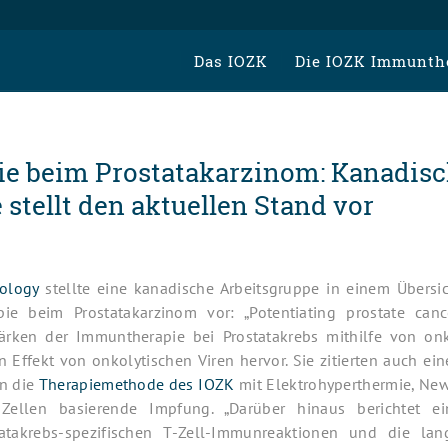
Das IOZK
Die IOZK Immunth
e beim Prostatakarzinom: Kanadis
stellt den aktuellen Stand vor
ology
stellte eine kanadische Arbeitsgruppe in einem Übersic
ie beim Prostatakarzinom vor: „Potentiating prostate can
stärken der Immuntherapie bei Prostatakrebs mithilfe von onk
 Effekt von onkolytischen Viren hervor. Sie zitierten auch ei
en die
Therapiemethode des IOZK
mit Elektrohyperthermie, New
 Zellen basierende Impfung. „Darüber hinaus berichtet ei
takrebs-spezifischen T-Zell-Immunreaktionen und die lang