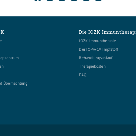
ZK
Die IOZK Immuntherap
ie
IOZK-Immuntherapie
Der IO-VAC® Impfstoff
ngszentrum
Behandlungsablauf
en
Therapiekosten
FAQ
nd Übernachtung