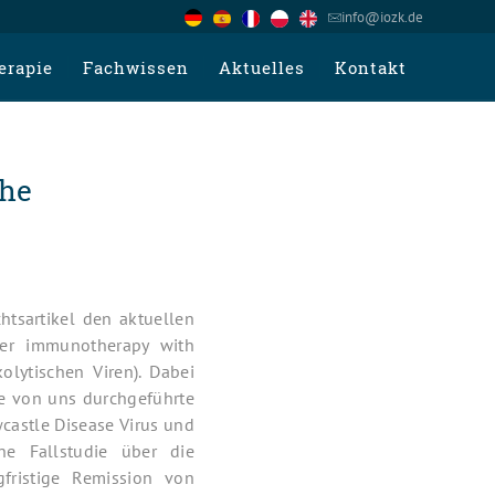
info@iozk.de
erapie
Fachwissen
Aktuelles
Kontakt
che
htsartikel den aktuellen
cer immunotherapy with
olytischen Viren). Dabei
ne von uns durchgeführte
castle Disease Virus und
ne Fallstudie über die
fristige Remission von