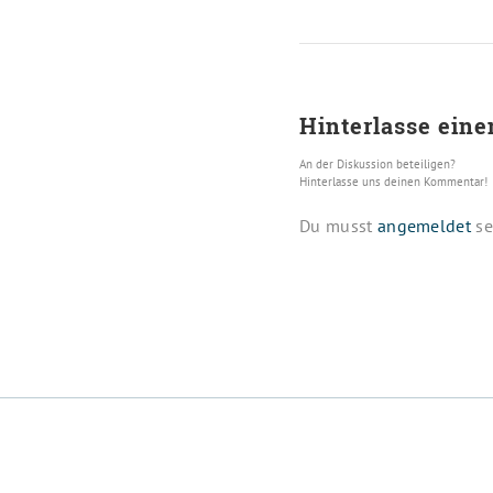
Hinterlasse ein
An der Diskussion beteiligen?
Hinterlasse uns deinen Kommentar!
Du musst
angemeldet
se