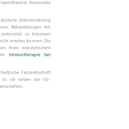
 Hyperthermie, Newcastle
induzierte Unterminierung
nnen Behandlungen mit
 potenziell zu besseren
eicht werden können. Die
en ihren onkolytischen
 der
Immuntherapie bei
aftliche Fachzeitschrift
 ist sie neben der US-
senschaften.