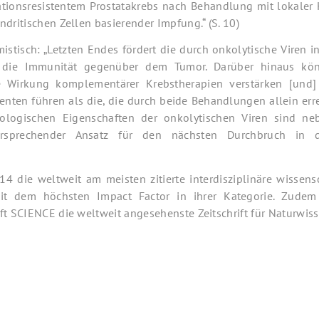
tionsresistentem Prostatakrebs nach Behandlung mit lokaler
ndritischen Zellen basierender Impfung.“ (S. 10)
imistisch: „Letzten Endes fördert die durch onkolytische Viren 
 die Immunität gegenüber dem Tumor. Darüber hinaus kö
e Wirkung komplementärer Krebstherapien verstärken [und]
ienten führen als die, die durch beide Behandlungen allein err
logischen Eigenschaften der onkolytischen Viren sind neb
versprechender Ansatz für den nächsten Durchbruch in
 die weltweit am meisten zitierte interdisziplinäre wissensch
mit dem höchsten Impact Factor in ihrer Kategorie. Zudem
ft SCIENCE die weltweit angesehenste Zeitschrift für Naturwis