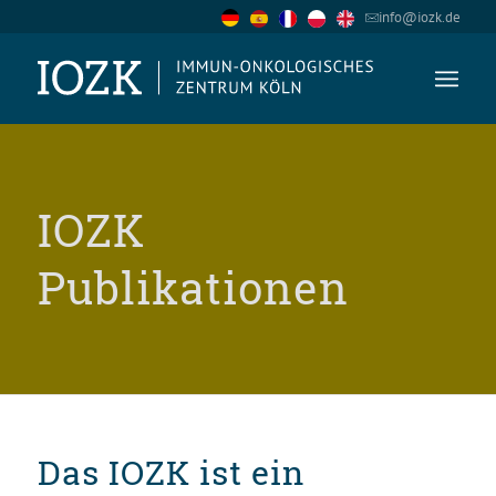
info@iozk.de
IOZK
Publikationen
Das IOZK ist ein