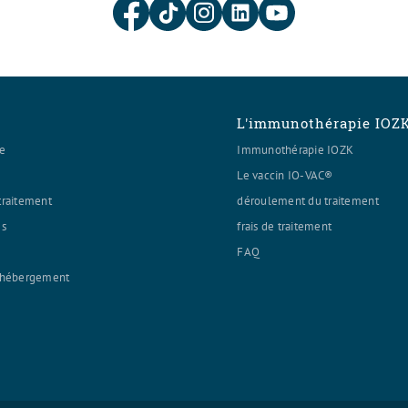
L'immunothérapie IOZ
ie
Immunothérapie IOZK
Le vaccin IO-VAC®
traitement
déroulement du traitement
es
frais de traitement
FAQ
t hébergement