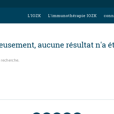
L'IOZK
L'immunothérapie IOZK
conn
usement, aucune résultat n'a ét
 recherche.