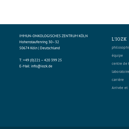
IMMUN-ONKOLOGISCHES ZENTRUM KÖLN
L'IOZK
Hohenstaufenring 30–32
philosoph
50674 Köln | Deutschland
équipe
T:
+49 (0)221 – 420 399 25
centre de 
E-Mail:
info@iozk.de
laboratoir
carrière
Arrivée e