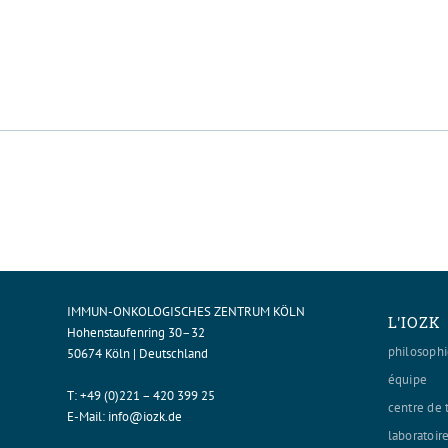
IMMUN-ONKOLOGISCHES ZENTRUM KÖLN
L'IOZK
Hohenstaufenring 30–32
philosoph
50674 Köln | Deutschland
équipe
T:
+49 (0)221 – 420 399 25
centre de 
E-Mail:
info@iozk.de
laboratoir