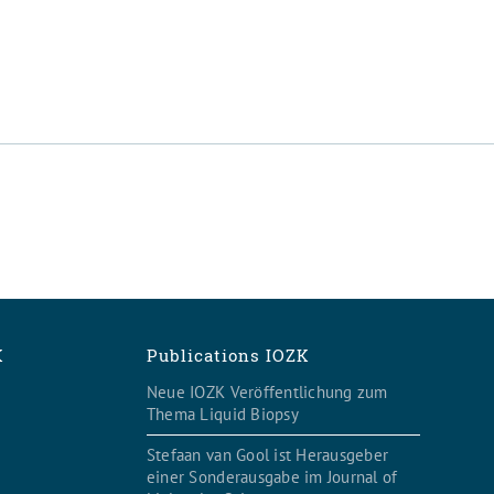
K
Publications IOZK
Neue IOZK Veröffentlichung zum
Thema Liquid Biopsy
Stefaan van Gool ist Herausgeber
einer Sonderausgabe im Journal of