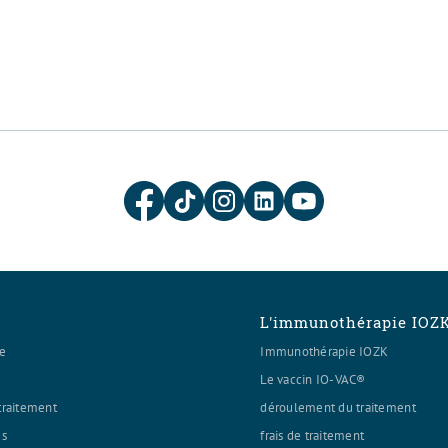
L'immunothérapie IOZ
ie
Immunothérapie IOZK
Le vaccin IO-VAC®
traitement
déroulement du traitement
es
frais de traitement