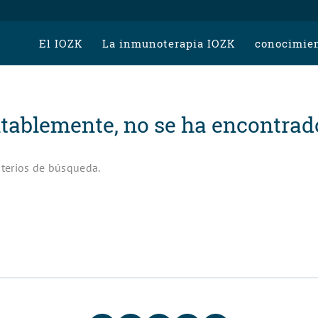
El IOZK
La inmunoterapia IOZK
conocimien
ablemente, no se ha encontrad
iterios de búsqueda.