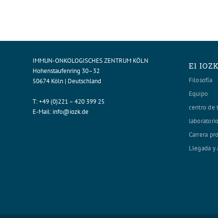
IMMUN-ONKOLOGISCHES ZENTRUM KÖLN
El IOZ
Hohenstaufenring 30–32
Filosofía
50674 Köln | Deutschland
Equipo
T:
+49 (0)221 – 420 399 25
centro de 
E-Mail:
info@iozk.de
laboratori
Carrera pr
Llegada y 