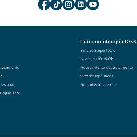
K
La inmunoterapia IOZ
Inmunoterapia IOZK
La vacuna IO-VAC®
tratamiento
Procedimiento del tratamiento
os
costes terapéuticos
ofesional
Preguntas frecuentes
alojamiento