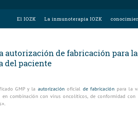
El IOZK
La inmunoterapia IOZK
conocimien
a autorización de fabricación para l
a del paciente
ificado GMP y la
autorización
oficial
de fabricación
para la v
K en combinación con virus oncolíticos, de conformidad con
s».