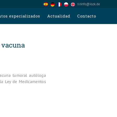
info@iozk.de
tos especializados
Actualidad
Contacto
a vacuna
acuna tumoral autóloga
 la Ley de Medicamentos