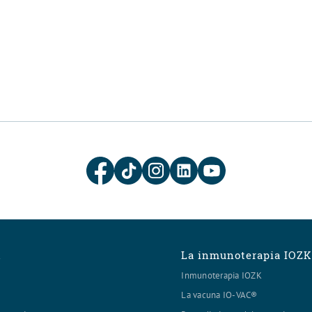
K
La inmunoterapia IOZ
Inmunoterapia IOZK
La vacuna IO-VAC®