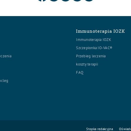
Immunoterapia IOZK
Immunoterapia IOZK
Szczepionka IO-VAC®
eczenia
Przebieg leczenia
a
koszty terapii
FAQ
ocleg
Stopka redakcyjna
Oświadc