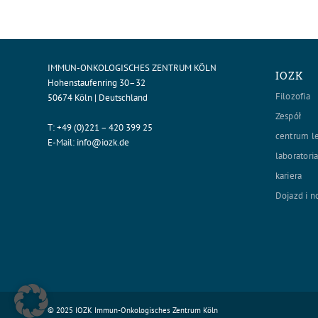
IMMUN-ONKOLOGISCHES ZENTRUM KÖLN
IOZK
Hohenstaufenring 30–32
Filozofia
50674 Köln | Deutschland
Zespół
T:
+49 (0)221 – 420 399 25
centrum l
E-Mail:
info@iozk.de
laboratori
kariera
Dojazd i n
© 2025 IOZK Immun-Onkologisches Zentrum Köln