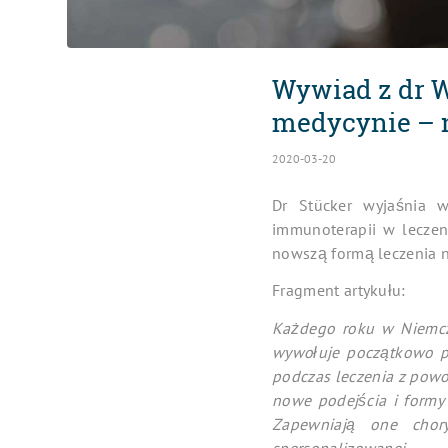
Wywiad z dr W
medycynie – 
2020-03-20
Dr Stücker wyjaśnia
immunoterapii w leczen
nowszą formą leczenia
Fragment artykułu:
Każdego roku w Niemcze
wywołuje początkowo pa
podczas leczenia z pow
nowe podejścia i formy 
Zapewniają one chor