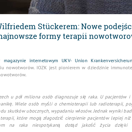
ilfriedem Stückerem: Nowe podejśc
najnowsze formy terapii nowotworo
 w
magazynie internetowym UKV- Union Krankenversicheru
iu nowotworów. IOZK jest pionierem w dziedzinie immunotera
 nowotworów.
ch u pół miliona osób diagnozuje się raka. U pacjentów i i
nikę. Wiele osób myśli o chemioterapii lub radioterapii, po
odu skutków ubocznych, wypadaniu włosów. Jednak wyniki bad
terapii, które mogą złagodzić cierpienie pacjentów lepiej niż
ym na raka niespotykaną dotąd jakość życia dzięki 