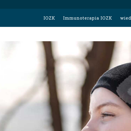
IOZK
Immunoterapia IOZK
wied