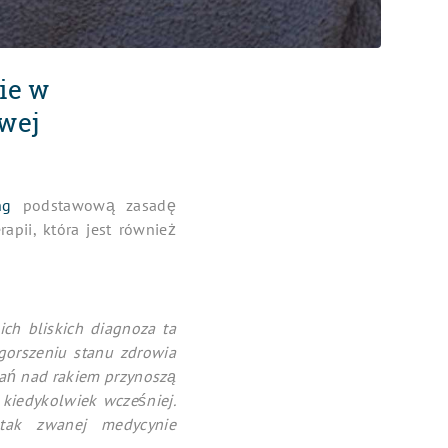
ie w
wej
ng
podstawową zasadę
pii, która jest również
ch bliskich diagnoza ta
gorszeniu stanu zdrowia
ań nad rakiem przynoszą
 kiedykolwiek wcześniej.
tak zwanej medycynie